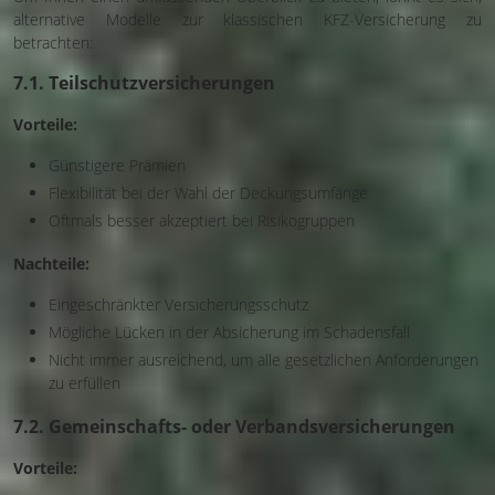
alternative Modelle zur klassischen KFZ-Versicherung zu
betrachten:
7.1. Teilschutzversicherungen
Vorteile:
Günstigere Prämien
Flexibilität bei der Wahl der Deckungsumfänge
Oftmals besser akzeptiert bei Risikogruppen
Nachteile:
Eingeschränkter Versicherungsschutz
Mögliche Lücken in der Absicherung im Schadensfall
Nicht immer ausreichend, um alle gesetzlichen Anforderungen
zu erfüllen
7.2. Gemeinschafts- oder Verbandsversicherungen
Vorteile: