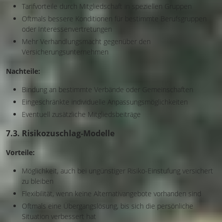
Tarifvorteile durch Mitgliedschaft in speziellen Gruppen
Oftmals bessere Konditionen für bestimmte Berufsgruppen
oder Interessenvertretungen
Mehr Verhandlungsmacht gegenüber den
Versicherungsunternehmen
Nachteile:
Bindung an bestimmte Verbände oder Gemeinschaften
Eingeschränkte individuelle Anpassungsmöglichkeiten
Eventuell zusätzliche Mitgliedsbeiträge
7.3. Risikozuschlag-Modelle
Vorteile:
Möglichkeit, auch bei ungünstiger Risiko-Einstufung versichert
zu bleiben
Flexibilität, wenn keine Alternativangebote vorhanden sind
Oftmals eine Übergangslösung, bis sich die persönliche
Situation verbessert hat