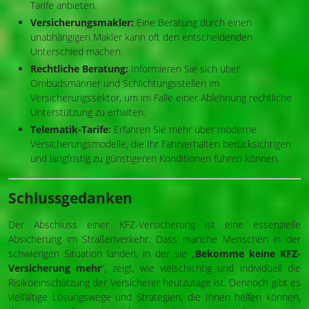
Tarife anbieten.
Versicherungsmakler:
Eine Beratung durch einen
unabhängigen Makler kann oft den entscheidenden
Unterschied machen.
Rechtliche Beratung:
Informieren Sie sich über
Ombudsmänner und Schlichtungsstellen im
Versicherungssektor, um im Falle einer Ablehnung rechtliche
Unterstützung zu erhalten.
Telematik-Tarife:
Erfahren Sie mehr über moderne
Versicherungsmodelle, die Ihr Fahrverhalten berücksichtigen
und langfristig zu günstigeren Konditionen führen können.
Schlussgedanken
Der Abschluss einer KFZ-Versicherung ist eine essenzielle
Absicherung im Straßenverkehr. Dass manche Menschen in der
schwierigen Situation landen, in der sie „
Bekomme keine KFZ-
Versicherung mehr
“, zeigt, wie vielschichtig und individuell die
Risikoeinschätzung der Versicherer heutzutage ist. Dennoch gibt es
vielfältige Lösungswege und Strategien, die Ihnen helfen können,