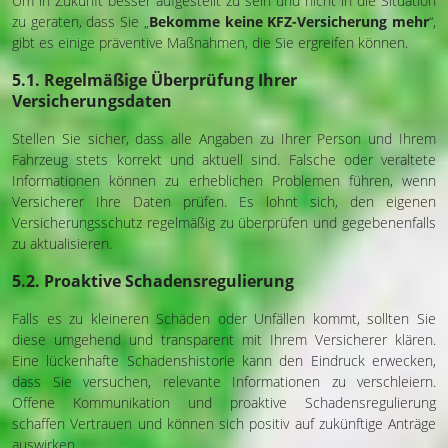
Um in Zukunft besser aufgestellt zu sein und nicht in die Situation
zu geraten, dass Sie „
Bekomme keine KFZ-Versicherung mehr
“,
gibt es einige präventive Maßnahmen, die Sie ergreifen können.
5.1. Regelmäßige Überprüfung Ihrer
Versicherungsdaten
Stellen Sie sicher, dass alle Angaben zu Ihrer Person und Ihrem
Fahrzeug stets korrekt und aktuell sind. Falsche oder veraltete
Informationen können zu erheblichen Problemen führen, wenn
Versicherer Ihre Daten prüfen. Es lohnt sich, den eigenen
Versicherungsschutz regelmäßig zu überprüfen und gegebenenfalls
zu aktualisieren.
5.2. Proaktive Schadensregulierung
Falls es zu kleineren Schäden oder Unfällen kommt, sollten Sie
diese umgehend und transparent mit Ihrem Versicherer klären.
Eine lückenhafte Schadenshistorie kann den Eindruck erwecken,
dass Sie versuchen, relevante Informationen zu verschleiern.
Offene Kommunikation und proaktive Schadensregulierung
schaffen Vertrauen und können sich positiv auf zukünftige Anträge
auswirken.