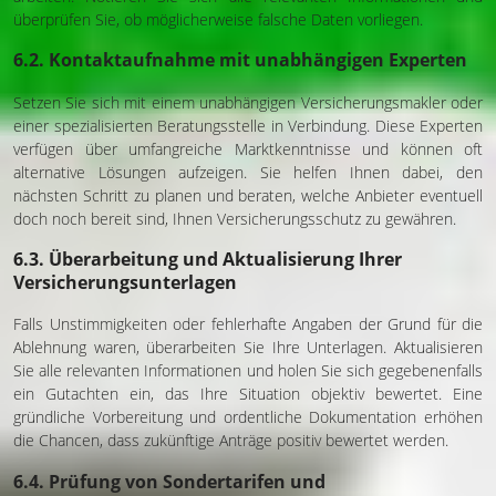
überprüfen Sie, ob möglicherweise falsche Daten vorliegen.
6.2. Kontaktaufnahme mit unabhängigen Experten
Setzen Sie sich mit einem unabhängigen Versicherungsmakler oder
einer spezialisierten Beratungsstelle in Verbindung. Diese Experten
verfügen über umfangreiche Marktkenntnisse und können oft
alternative Lösungen aufzeigen. Sie helfen Ihnen dabei, den
nächsten Schritt zu planen und beraten, welche Anbieter eventuell
doch noch bereit sind, Ihnen Versicherungsschutz zu gewähren.
6.3. Überarbeitung und Aktualisierung Ihrer
Versicherungsunterlagen
Falls Unstimmigkeiten oder fehlerhafte Angaben der Grund für die
Ablehnung waren, überarbeiten Sie Ihre Unterlagen. Aktualisieren
Sie alle relevanten Informationen und holen Sie sich gegebenenfalls
ein Gutachten ein, das Ihre Situation objektiv bewertet. Eine
gründliche Vorbereitung und ordentliche Dokumentation erhöhen
die Chancen, dass zukünftige Anträge positiv bewertet werden.
6.4. Prüfung von Sondertarifen und