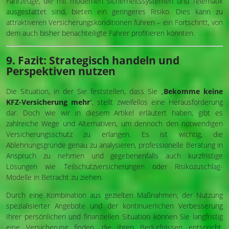
Fahrzeuge, die mit modernen Sicherheitssystemen und Telematik
ausgestattet sind, bieten ein geringeres Risiko. Dies kann zu
attraktiveren Versicherungskonditionen führen – ein Fortschritt, von
dem auch bisher benachteiligte Fahrer profitieren könnten.
9. Fazit: Strategisch handeln und
Perspektiven nutzen
Die Situation, in der Sie feststellen, dass Sie „
Bekomme keine
KFZ-Versicherung mehr
“, stellt zweifellos eine Herausforderung
dar. Doch wie wir in diesem Artikel erläutert haben, gibt es
zahlreiche Wege und Alternativen, um dennoch den notwendigen
Versicherungsschutz zu erlangen. Es ist wichtig, die
Ablehnungsgründe genau zu analysieren, professionelle Beratung in
Anspruch zu nehmen und gegebenenfalls auch kurzfristige
Lösungen wie Teilschutzversicherungen oder Risikozuschlag-
Modelle in Betracht zu ziehen.
Durch eine Kombination aus gezielten Maßnahmen, der Nutzung
spezialisierter Angebote und der kontinuierlichen Verbesserung
Ihrer persönlichen und finanziellen Situation können Sie langfristig
eine Versicherung finden, die Ihren Bedürfnissen entspricht.