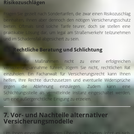
Risikozuschlägen
Fragen Sie gezielt nach Sondertarifen, die zwar einen Risikozuschlag
beinhalten, Ihnen aber dennoch den nötigen Versicherungsschutz
bieten. Oftmals sind solche Tarife teurer, doch sie stellen eine
praktikable Lösung dar, um legal am Straßenverkehr teilzunehmen
und im Schadensfall abgesichert zu sein.
6.5. Rechtliche Beratung und Schlichtung
Sollten alle Maßnahmen nicht zu einer erfolgreichen
Versicherungsannahme führen, zögern Sie nicht, rechtlichen Rat
einzuholen. Ein Fachanwalt für Versicherungsrecht kann Ihnen
helfen, Ihre Rechte durchzusetzen und eventuelle Widersprüche
gegen die Ablehnung einzulegen. Zudem kann eine
Schlichtungsstelle als vermittelnde Instanz eingeschaltet werden,
um eine außergerichtliche Einigung zu erzielen.
7. Vor- und Nachteile alternativer
Versicherungsmodelle
Um Ihnen einen umfassenden Überblick zu bieten, lohnt es sich,