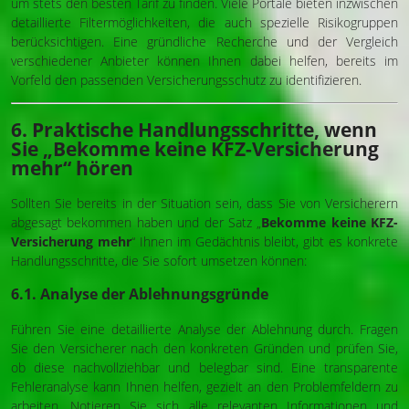
um stets den besten Tarif zu finden. Viele Portale bieten inzwischen
detaillierte Filtermöglichkeiten, die auch spezielle Risikogruppen
berücksichtigen. Eine gründliche Recherche und der Vergleich
verschiedener Anbieter können Ihnen dabei helfen, bereits im
Vorfeld den passenden Versicherungsschutz zu identifizieren.
6. Praktische Handlungsschritte, wenn
Sie „Bekomme keine KFZ-Versicherung
mehr“ hören
Sollten Sie bereits in der Situation sein, dass Sie von Versicherern
abgesagt bekommen haben und der Satz „
Bekomme keine KFZ-
Versicherung mehr
“ Ihnen im Gedächtnis bleibt, gibt es konkrete
Handlungsschritte, die Sie sofort umsetzen können:
6.1. Analyse der Ablehnungsgründe
Führen Sie eine detaillierte Analyse der Ablehnung durch. Fragen
Sie den Versicherer nach den konkreten Gründen und prüfen Sie,
ob diese nachvollziehbar und belegbar sind. Eine transparente
Fehleranalyse kann Ihnen helfen, gezielt an den Problemfeldern zu
arbeiten. Notieren Sie sich alle relevanten Informationen und