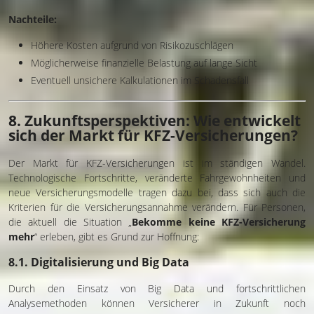
Nachteile:
Höhere Kosten aufgrund von Risikozuschlägen
Möglicherweise finanzielle Belastung auf lange Sicht
Eventuell unsichere Kalkulationen im Schadensfall
8. Zukunftsperspektiven: Wie entwickelt
sich der Markt für KFZ-Versicherungen?
Der Markt für KFZ-Versicherungen ist im ständigen Wandel.
Technologische Fortschritte, veränderte Fahrgewohnheiten und
neue Versicherungsmodelle tragen dazu bei, dass sich auch die
Kriterien für die Versicherungsannahme verändern. Für Personen,
die aktuell die Situation „
Bekomme keine KFZ-Versicherung
mehr
“ erleben, gibt es Grund zur Hoffnung:
8.1. Digitalisierung und Big Data
Durch den Einsatz von Big Data und fortschrittlichen
Analysemethoden können Versicherer in Zukunft noch