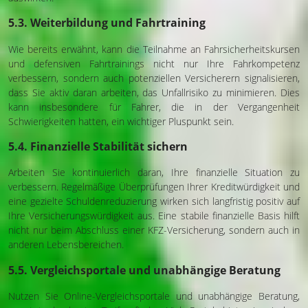
5.3. Weiterbildung und Fahrtraining
Wie bereits erwähnt, kann die Teilnahme an Fahrsicherheitskursen
und defensiven Fahrtrainings nicht nur Ihre Fahrkompetenz
verbessern, sondern auch potenziellen Versicherern signalisieren,
dass Sie aktiv daran arbeiten, das Unfallrisiko zu minimieren. Dies
kann insbesondere für Fahrer, die in der Vergangenheit
Schwierigkeiten hatten, ein wichtiger Pluspunkt sein.
5.4. Finanzielle Stabilität sichern
Arbeiten Sie kontinuierlich daran, Ihre finanzielle Situation zu
verbessern. Regelmäßige Überprüfungen Ihrer Kreditwürdigkeit und
eine gezielte Schuldenreduzierung wirken sich langfristig positiv auf
Ihre Versicherungswürdigkeit aus. Eine stabile finanzielle Basis hilft
nicht nur beim Abschluss einer KFZ-Versicherung, sondern auch in
anderen Lebensbereichen.
5.5. Vergleichsportale und unabhängige Beratung
Nutzen Sie Online-Vergleichsportale und unabhängige Beratung,