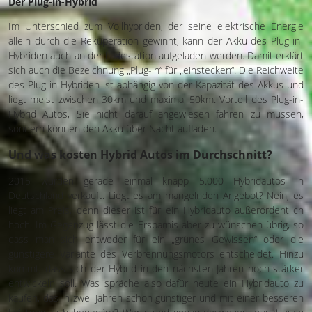
Der Plug-in-Hybrid
Im Unterschied zum Vollhybriden, der seine elektrische Energie
allein durch die Rekuperation gewinnt, kann der Akku des Plug-in-
Hybriden auch an der Ladestation aufgeladen werden. Damit erklärt
sich auch die Bezeichnung „Plug-in“ für „einstecken“. Die Reichweite
des Plug-in-Hybriden ist abhängig von der Kapazität des Akkus und
liegt meist zwischen 30km und maximal 50km. Vorteil des Plug-in-
Hybrid Autos, Sie nicht darauf angewiesen fahren zu müssen,
sondern können den Akku über Nacht aufladen.
Und was kosten Hybrid Autos im Durchschnitt?
2015 wurden gerade einmal knapp 5.000 Hybridautos in
Deutschland verkauft. Liegt es am mangelnden Angebot? Nein, es
liegt am Preis, denn dieser ist für ein Hybridauto außerordentlich
hoch. Im Gegenzug lässt die Ersparnis aber zu wünschen übrig, so
dass man sich entweder für ein „grünes Gewissen“ oder die
günstigere Variante des Verbrennungsmotors entscheidet. Hinzu
kommt, dass sich der Hybrid in den nächsten Jahren noch stärker
entwickeln soll. Was spräche also dafür heute ein Hybridauto zu
kaufen, das in zwei Jahren schon günstiger und mit einer besseren