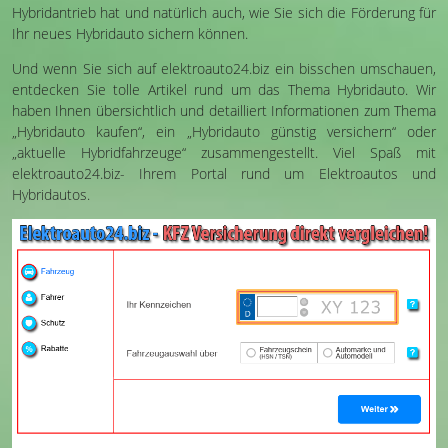
Hybridantrieb hat und natürlich auch, wie Sie sich die Förderung für
Ihr neues Hybridauto sichern können.
Und wenn Sie sich auf elektroauto24.biz ein bisschen umschauen,
entdecken Sie tolle Artikel rund um das Thema Hybridauto. Wir
haben Ihnen übersichtlich und detailliert Informationen zum Thema
„Hybridauto kaufen“, ein „Hybridauto günstig versichern“ oder
„aktuelle Hybridfahrzeuge“ zusammengestellt. Viel Spaß mit
elektroauto24.biz- Ihrem Portal rund um Elektroautos und
Hybridautos.