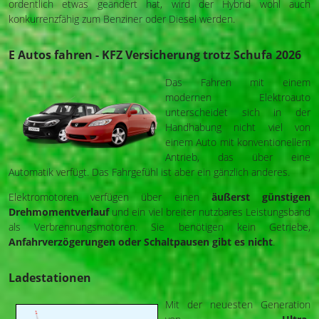
ordentlich etwas geändert hat, wird der Hybrid wohl auch
konkurrenzfähig zum Benziner oder Diesel werden.
E Autos fahren - KFZ Versicherung trotz Schufa 2026
Das Fahren mit einem
modernen Elektroauto
unterscheidet sich in der
Handhabung nicht viel von
einem Auto mit konventionellem
Antrieb, das über eine
Automatik verfügt. Das Fahrgefühl ist aber ein gänzlich anderes.
Elektromotoren verfügen über einen
äußerst günstigen
Drehmomentverlauf
und ein viel breiter nutzbares Leistungsband
als Verbrennungsmotoren. Sie benötigen kein Getriebe,
Anfahrverzögerungen oder Schaltpausen gibt es nicht
.
Ladestationen
Mit der neuesten Generation