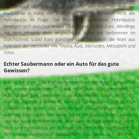
Leistung zu haben wäre? Wenig und genau deswegen krankt auch
der Verkauf der Hybridautos so sehr. Möchten Sie sich die
Kaufprämie in Höhe von 3.000 Euro sichern, kommen nicht alle
Hybridautos in Frage. Die Preise für geförderte Hybridautos
bewegen sich zwischen knapp 20.000 und 50.000 Euro. Allerdings
mit dem Hinweis, dass vergleichbare Autos mit Verbrenner im
Durchschnitt 5.000 Euro günstiger sind. Sie haben die Wahl aus
Hybriden der Hersteller VW, Toyota, Audi, Mercedes, Mitsubishi und
Volvo.
Echter Saubermann oder ein Auto für das gute
Gewissen?
Nun ja, mit etwa 30% Kraftstoffersparnis ist der Hybrid ganz sicher
kein echter Saubermann. Ist das Hybridauto aber deswegen ein
Auto für das gute Gewissen? Ja, gewissermaßen schon, denn zieht
man alle Aspekte in Betracht, kann die Spritersparnis den deutlich
höheren Preis leider nicht wettmachen. Zukunftsfähiger dürfte da
wohl das Elektroauto sein, wenn Sie es mit grünem Strom aufladen
und nur kurze Strecken fahren. Man kann als Fazit leider nur sagen,
noch sind Hybridautos viel zu teuer, um eine echte Konkurrenz für
den Verbrennungsmotor darzustellen. Erst wenn sich am Preis