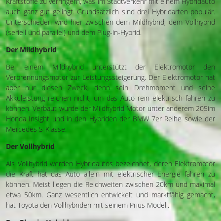
Kraftstoffe zu verringern, was im Stadtverkehr mit einem Hybridauto
auch ganz gut gelingt. Grundsätzlich sind drei Hybridarten populär.
Unterschieden wird hier zwischen dem Mildhybrid, dem Vollhybrid
(seriell und parallel) und dem Plug-in-Hybrid.
Der Mildhybrid
Bei einem Mildhybrid unterstützt der Elektromotor den
Verbrennungsmotor zur Leistungssteigerung. Der Elektromotor hat
aber nur diesen Zweck, denn sein Drehmoment und seine
Akkuleistung reichen nicht, um das Auto rein elektrisch fahren zu
können. Verbaut wurde der Mildhybrid Motor unter anderem 205im
Honda Insight und in den Hybriden der BMW 7er Reihe sowie der
Mercedes S-Klasse.
Der Vollhybrid
Als Vollhybrid werden Hybridautos bezeichnet, deren Elektromotor
die Kraft hat das Auto allein mit elektrischer Energie fahren zu
können. Meist liegen die Reichweiten zwischen 20km und maximal
etwa 50km. Ganz wesentlich entwickelt und marktfähig gemacht,
hat Toyota den Vollhybriden mit seinem Prius Modell.