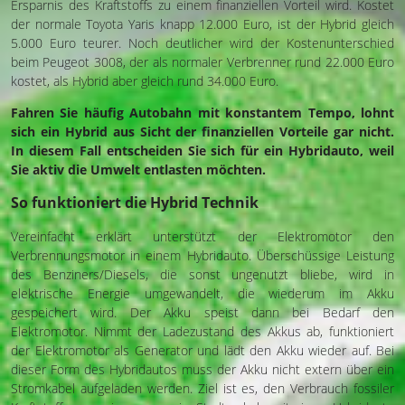
Ersparnis des Kraftstoffs zu einem finanziellen Vorteil wird. Kostet
der normale Toyota Yaris knapp 12.000 Euro, ist der Hybrid gleich
5.000 Euro teurer. Noch deutlicher wird der Kostenunterschied
beim Peugeot 3008, der als normaler Verbrenner rund 22.000 Euro
kostet, als Hybrid aber gleich rund 34.000 Euro.
Fahren Sie häufig Autobahn mit konstantem Tempo, lohnt
sich ein Hybrid aus Sicht der finanziellen Vorteile gar nicht.
In diesem Fall entscheiden Sie sich für ein Hybridauto, weil
Sie aktiv die Umwelt entlasten möchten.
So funktioniert die Hybrid Technik
Vereinfacht erklärt unterstützt der Elektromotor den
Verbrennungsmotor in einem Hybridauto. Überschüssige Leistung
des Benziners/Diesels, die sonst ungenutzt bliebe, wird in
elektrische Energie umgewandelt, die wiederum im Akku
gespeichert wird. Der Akku speist dann bei Bedarf den
Elektromotor. Nimmt der Ladezustand des Akkus ab, funktioniert
der Elektromotor als Generator und lädt den Akku wieder auf. Bei
dieser Form des Hybridautos muss der Akku nicht extern über ein
Stromkabel aufgeladen werden. Ziel ist es, den Verbrauch fossiler