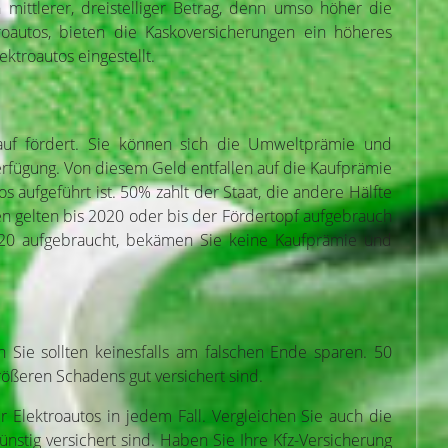
mittlerer, dreistelliger Betrag, denn umso höher die
troautos, bieten die Kaskoversicherungen ein höheres
ktroautos eingestellt.
Kauf fördert. Sie können sich die Umweltprämie und
 Verfügung. Von diesem Geld entfallen auf die Kaufprämie
os aufgeführt ist. 50% zahlt der Staat, die andere Hälfte
en gelten bis 2020 oder bis der Fördertopf aufgebrauch
2020 aufgebraucht, bekämen Sie keine Kaufprämie und
Sie sollten keinesfalls am falschen Ende sparen. 50
ößeren Schadens gut versichert sind.
r Elektroautos in jedem Fall. Vergleichen Sie auch die
stig versichert sind. Haben Sie Ihre Kfz-Versicherung