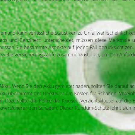
emand kann verlässliche Statistiken zu Unfallwahrscheinlichke
utos und Benzinern unterscheidet, müssen diese Merkmale unbe
müssen Sie bestimmte Aspekte auf jeden Fall berücksichtigen. 
pezielle Versicherungstarife zusammenzustellen, um den Anford
 Akku. Wenn Sie den Akku gemietet haben, sollten Sie darauf ach
u übernimmt der Hersteller die Kosten für Schäden. Verein
 Dazu sollte die Police die Klausel „Verzichtsklausel auf die 
oversicherer den Schaden. Dieser Rundum-Schutz lohnt sich in 