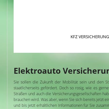
KFZ VERSICHERUNG
Elektroauto Versicherun
Sie sollen die Zukunft der Mobilität sein und den S
staatlicherseits gefördert. Doch so rosig, wie es gern
Straßen und auch die Versicherungsgesellschaften haben
brauchen wird. Was aber, wenn Sie sich bereits jetzt e
und bis jetzt erhältlichen Informationen für Sie zusam