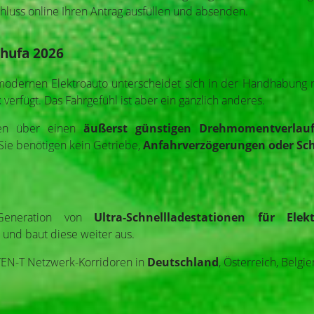
chluss online Ihren Antrag ausfüllen und absenden.
chufa 2026
odernen Elektroauto unterscheidet sich in der Handhabung ni
verfügt. Das Fahrgefühl ist aber ein gänzlich anderes.
gen über einen
äußerst günstigen Drehmomentverlau
ie benötigen kein Getriebe,
Anfahrverzögerungen oder Sch
Generation von
Ultra-Schnellladestationen für Elek
 und baut diese weiter aus.
 TEN-T Netzwerk-Korridoren in
Deutschland
, Österreich, Belg