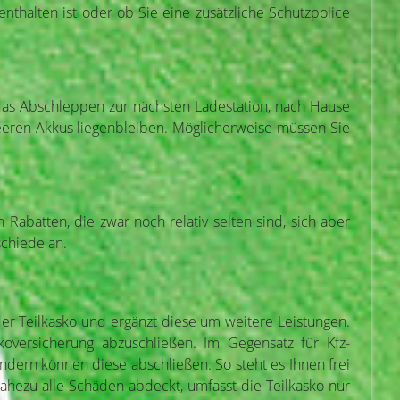
nthalten ist oder ob Sie eine zusätzliche Schutzpolice
 das Abschleppen zur nächsten Ladestation, nach Hause
 leeren Akkus liegenbleiben. Möglicherweise müssen Sie
Rabatten, die zwar noch relativ selten sind, sich aber
schiede an.
 der Teilkasko und ergänzt diese um weitere Leistungen.
koversicherung abzuschließen. Im Gegensatz für Kfz-
ondern können diese abschließen. So steht es Ihnen frei
nahezu alle Schäden abdeckt, umfasst die Teilkasko nur