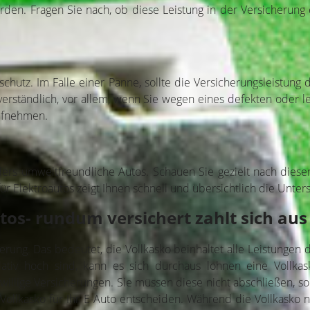
den. Fragen Sie nach, ob diese Leistung in der Versicherung e
hutz. Im Falle einer Panne, sollte die Versicherungsleistung
bstverständlich, vor allem, wenn Sie wegen eines defekten oder
aufnehmen.
ders umweltfreundliche Autos. Schauen Sie gezielt nach diesen 
für Elektroautos zeigt Ihnen schnell und übersichtlich die Unter
tos- rundum versichert zahlt sich aus
herung. Das bedeutet, die Vollkasko beinhaltet alle Leistungen
ativ hoch sind, kann es sich durchaus lohnen eine Vollkas
iwillige Versicherungen. Sie müssen diese nicht abschließen, s
e Vollkasko für Ihr E-Auto entscheiden. Während die Vollkasko 