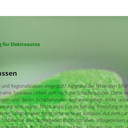
g für Elektroautos
assen
und Regionalklassen eingestuft? Aufgrund der fehlenden Erfahr
ine Typklasse richtet sich nach der Schadensquote. Diese ist a
en und deren Schadensrisiko zugrunde gelegt. Nicht unbedin
rung wird teurer. Nicht anders ist es bei der Einstufung in di
, deren Schäden aber meist nicht so teuer ausfallen. Auf dem 
e Unfälle auf den abgelegenen Bundesstraßen. Infolgedessen w
rungsvergleich für Elektroautos nutzen, können Sie sic