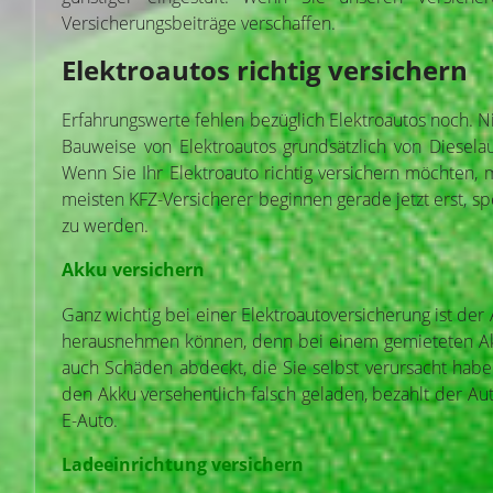
Versicherungsbeiträge verschaffen.
Elektroautos richtig versichern
Erfahrungswerte fehlen bezüglich Elektroautos noch. Ni
Bauweise von Elektroautos grundsätzlich von Diesela
Wenn Sie Ihr Elektroauto richtig versichern möchten, 
meisten KFZ-Versicherer beginnen gerade jetzt erst, s
zu werden.
Akku versichern
Ganz wichtig bei einer Elektroautoversicherung ist der
herausnehmen können, denn bei einem gemieteten Akk
auch Schäden abdeckt, die Sie selbst verursacht haben.
den Akku versehentlich falsch geladen, bezahlt der Aut
E-Auto.
Ladeeinrichtung versichern