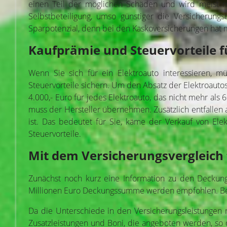
einen Teil der möglichen Schäden und wird meist mit
Selbstbeteiligung, umso günstiger die Versicherungs
Sparpotenzial, denn bei den Kaskoversicherungen hat ma
Kaufprämie und Steuervorteile f
Wenn Sie sich für ein Elektroauto interessieren, 
Steuervorteile sichern. Um den Absatz der Elektroautos 
4.000,- Euro für jedes Elektroauto, das nicht mehr als 6
muss der Hersteller übernehmen. Zusätzlich entfallen 
ist. Das bedeutet für Sie, käme der Verkauf von El
Steuervorteile.
Mit dem Versicherungsvergleich 
Zunächst noch kurz eine Information zu den Deckung
Millionen Euro Deckungssumme werden empfohlen. Besse
Da die Unterschiede in den Versicherungsleistungen no
Zusatzleistungen und Boni, die angeboten werden, so 