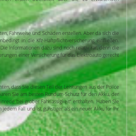
iten, Fahrweise und Schäden erstellen. Aber da sich die
dingt in die Kfz-Haftpflichtversicherung einfließen.
Die Informationen dazu sind noch relativ rar, denn die
erungen einer Versicherung für das Elektroauto gerecht
ten, dass Sie diesen Teil der Leistungen aus der Police
baren Sie am besten Rundum-Schutz für den Akku, der
Einrede bei grober Fahrlässigkeit“ enthalten. Haben Sie
jedem Fall und ist günstiger als ein neuer Akku für Ihr