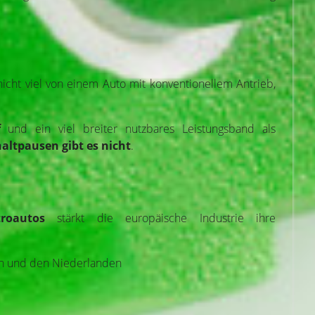
cht viel von einem Auto mit konventionellem Antrieb,
f
und ein viel breiter nutzbares Leistungsband als
altpausen gibt es nicht
.
troautos
stärkt die europäische Industrie ihre
ien und den Niederlanden