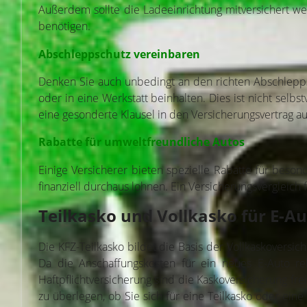
Außerdem sollte die Ladeeinrichtung mitversichert wer
benötigen.
Abschleppschutz vereinbaren
Denken Sie auch unbedingt an den richten Abschleppsc
oder in eine Werkstatt beinhalten. Dies ist nicht sel
eine gesonderte Klausel in den Versicherungsvertrag 
Rabatte für umweltfreundliche Autos
Einige Versicherer bieten spezielle Rabatte für beson
finanziell durchaus lohnen. Ein Versicherungsvergleich 
Teilkasko und
Vollkasko
für E-Au
Die KFZ-Teilkasko bildet die Basis der Vollkaskoversic
Da die Anschaffungskosten für ein neues E-Auto rel
Haftpflichtversicherung sind die Kaskoversicherung fre
zu überlegen, ob Sie sich für eine Teilkasko oder ein