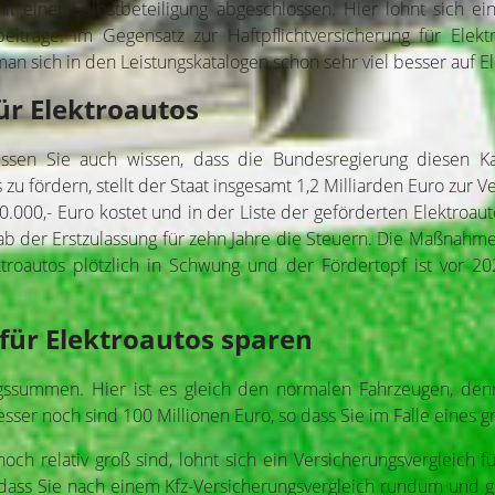
 einer Selbstbeteiligung abgeschlossen. Hier lohnt sich ein 
beiträge. Im Gegensatz zur Haftpflichtversicherung für Elek
n sich in den Leistungskatalogen schon sehr viel besser auf Ele
ür Elektroautos
müssen Sie auch wissen, dass die Bundesregierung diesen 
zu fördern, stellt der Staat insgesamt 1,2 Milliarden Euro zur
0.000,- Euro kostet und in der Liste der geförderten Elektroaut
ab der Erstzulassung für zehn Jahre die Steuern. Die Maßnahm
ektroautos plötzlich in Schwung und der Fördertopf ist vor 
für Elektroautos sparen
ssummen. Hier ist es gleich den normalen Fahrzeugen, denn 
r noch sind 100 Millionen Euro, so dass Sie im Falle eines gr
ch relativ groß sind, lohnt sich ein Versicherungsvergleich fü
dass Sie nach einem Kfz-Versicherungsvergleich rundum und gün