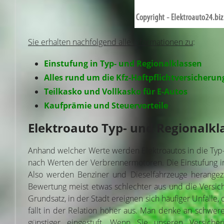
Sie erhalten nachfolgend alle Informationen zu
:
Einstufung in Typ- und Regionalklassen
Alles rund um die Kfz-Haftpflichtversicherun
Teilkasko und Vollkasko für E-Autos
Kaufprämie und Steuervorteile
Elektroauto Typ- und Regionalkl
Anhand welcher Werte werden Elektroautos in die Typ- 
nach Werten der Verbrennermotoren. Die Einstufung in e
Also werden Benziner und Dieselfahrzeuge herangezog
Bewertung meist etwas schlechter aus und die Versiche
Grundsatz, in der Stadt ereignen sich häufiger Unfälle
fällt in der Relation höher aus. Man denke an schwer
günstiger eingestuft. Wenn Sie unseren Versiche