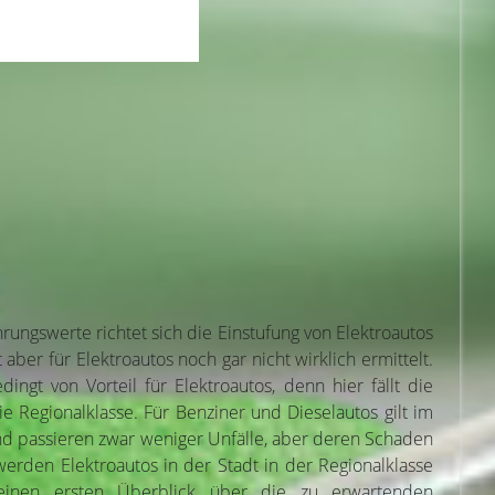
ungswerte richtet sich die Einstufung von Elektroautos
ber für Elektroautos noch gar nicht wirklich ermittelt.
gt von Vorteil für Elektroautos, denn hier fällt die
e Regionalklasse. Für Benziner und Dieselautos gilt im
Land passieren zwar weniger Unfälle, aber deren Schaden
erden Elektroautos in der Stadt in der Regionalklasse
h einen ersten Überblick über die zu erwartenden