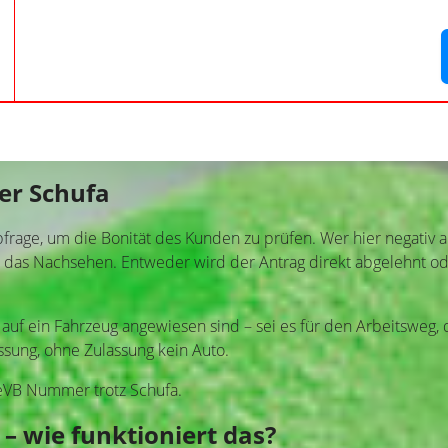
er Schufa
bfrage, um die Bonität des Kunden zu prüfen. Wer hier negativ a
ft das Nachsehen. Entweder wird der Antrag direkt abgelehnt o
auf ein Fahrzeug angewiesen sind – sei es für den Arbeitsweg,
sung, ohne Zulassung kein Auto.
 eVB Nummer trotz Schufa.
– wie funktioniert das?