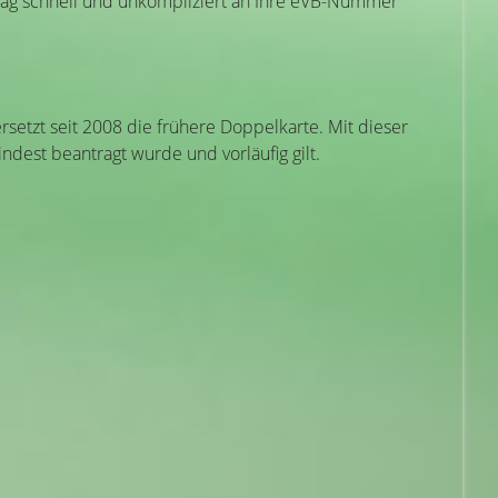
trag schnell und unkompliziert an Ihre eVB-Nummer
rsetzt seit 2008 die frühere Doppelkarte. Mit dieser
dest beantragt wurde und vorläufig gilt.