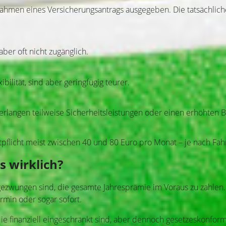
im Rahmen eines Versicherungsantrags ausgegeben. Die tatsächli
aber oft nicht zugänglich.
bilität, sind aber geringfügig teurer.
verlangen teilweise Sicherheitsleistungen oder einen erhöhten B
tpflicht meist zwischen 40 und 80 Euro pro Monat – je nach Fah
s wirklich?
gezwungen sind, die gesamte Jahresprämie im Voraus zu zahlen.
min oder sogar sofort.
e finanziell eingeschränkt sind, aber dennoch gesetzeskonform