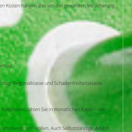
chen Kosten hängen also von der gewählten Versicherung
eitrag.
rzeug, Regionalklasse und Schadenfreiheitsklasse.
 Stattdessen zahlen Sie in monatlichen Raten – der
 unterwegs sein wollen. Auch Selbstständige, Azubis