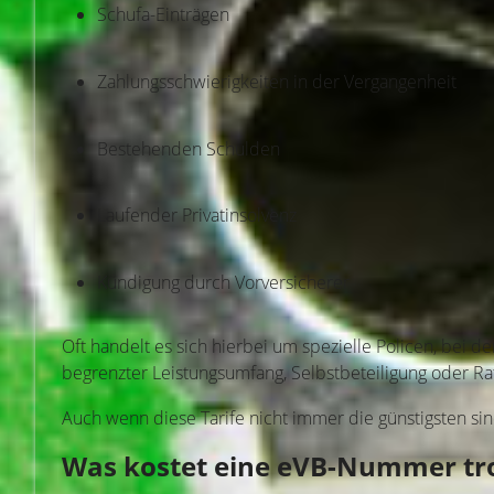
Schufa-Einträgen
Zahlungsschwierigkeiten in der Vergangenheit
Bestehenden Schulden
Laufender Privatinsolvenz
Kündigung durch Vorversicherer
Oft handelt es sich hierbei um spezielle Policen, bei 
begrenzter Leistungsumfang, Selbstbeteiligung oder Ra
Auch wenn diese Tarife nicht immer die günstigsten si
Was kostet eine eVB-Nummer tro