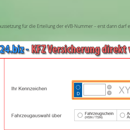
raussetzung für die Erteilung der eVB-Nummer – erst dann darf 