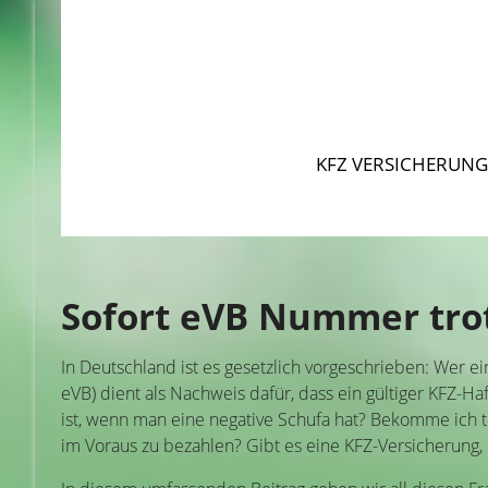
KFZ VERSICHERUNG
Sofort eVB Nummer trot
In Deutschland ist es gesetzlich vorgeschrieben: Wer 
eVB) dient als Nachweis dafür, dass ein gültiger KFZ-Ha
ist, wenn man eine negative Schufa hat? Bekomme ich t
im Voraus zu bezahlen? Gibt es eine KFZ-Versicherung,