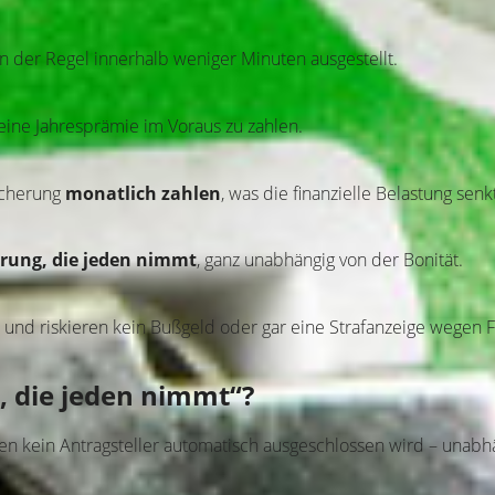
der Regel innerhalb weniger Minuten ausgestellt.
 keine Jahresprämie im Voraus zu zahlen.
icherung
monatlich zahlen
, was die finanzielle Belastung senk
erung, die jeden nimmt
, ganz unabhängig von der Bonität.
t und riskieren kein Bußgeld oder gar eine Strafanzeige wegen
, die jeden nimmt“?
nen kein Antragsteller automatisch ausgeschlossen wird – unabh