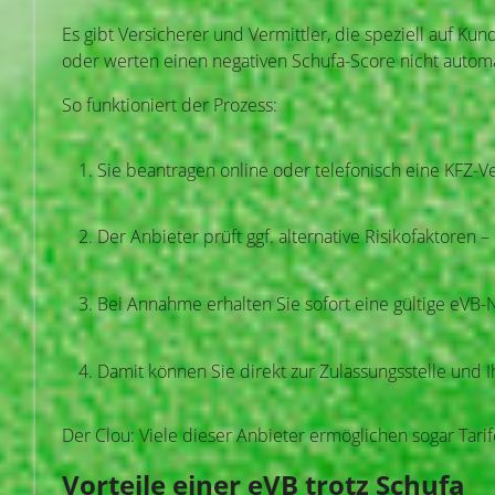
Es gibt Versicherer und Vermittler, die speziell auf Ku
oder werten einen negativen Schufa-Score nicht autom
So funktioniert der Prozess:
Sie beantragen online oder telefonisch eine KFZ-V
Der Anbieter prüft ggf. alternative Risikofaktoren
Bei Annahme erhalten Sie sofort eine gültige eV
Damit können Sie direkt zur Zulassungsstelle und 
Der Clou: Viele dieser Anbieter ermöglichen sogar Tari
Vorteile einer eVB trotz Schufa