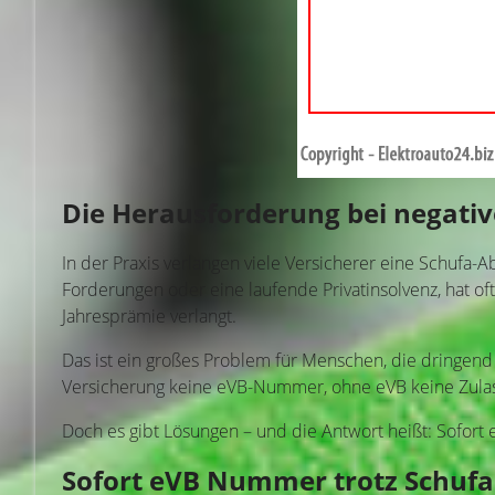
Die Herausforderung bei negativ
In der Praxis verlangen viele Versicherer eine Schufa-A
Forderungen oder eine laufende Privatinsolvenz, hat o
Jahresprämie verlangt.
Das ist ein großes Problem für Menschen, die dringend 
Versicherung keine eVB-Nummer, ohne eVB keine Zulas
Doch es gibt Lösungen – und die Antwort heißt: Sofort
Sofort eVB Nummer trotz Schufa 