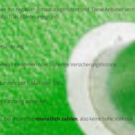
nden mit negativer Bonität ausgerichtet sind. Diese Anbieter ver
atisch als Ablehnungsgrund.
ersicherung.
 – etwa Einkommen oder bisherige Versicherungshistorie.
B-Nummer per E-Mail oder SMS.
Ihr Fahrzeug anmelden.
fe, bei denen Sie
monatlich zahlen
, also keine hohe Vorkasse