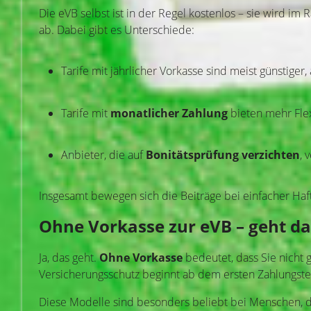
Die eVB selbst ist in der Regel kostenlos – sie wird 
ab. Dabei gibt es Unterschiede:
Tarife mit jährlicher Vorkasse sind meist günstiger, 
Tarife mit
monatlicher Zahlung
bieten mehr Flexi
Anbieter, die auf
Bonitätsprüfung verzichten
, 
Insgesamt bewegen sich die Beiträge bei einfacher Haf
Ohne Vorkasse zur eVB – geht da
Ja, das geht.
Ohne Vorkasse
bedeutet, dass Sie nicht 
Versicherungsschutz beginnt ab dem ersten Zahlungster
Diese Modelle sind besonders beliebt bei Menschen, di