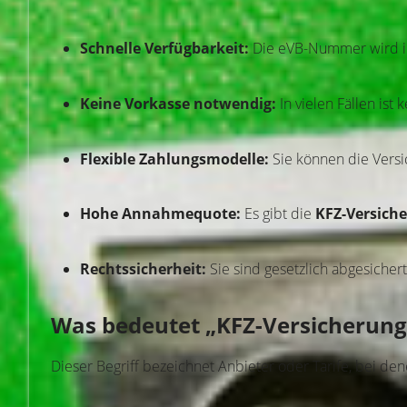
Schnelle Verfügbarkeit:
Die eVB-Nummer wird in 
Keine Vorkasse notwendig:
In vielen Fällen ist
Flexible Zahlungsmodelle:
Sie können die Vers
Hohe Annahmequote:
Es gibt die
KFZ-Versich
Rechtssicherheit:
Sie sind gesetzlich abgesicher
Was bedeutet „KFZ-Versicherung
Dieser Begriff bezeichnet Anbieter oder Tarife, bei de